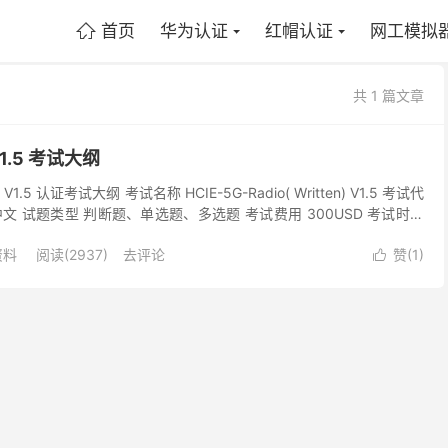
首页
华为认证
红帽认证
网工模拟

共 1 篇文章
V1.5 考试大纲
V1.5 认证考试大纲 考试名称 HCIE-5G-Radio( Written) V1.5 考试代
言 中文 试题类型 判断题、单选题、多选题 考试费用 300USD 考试时长
资料
阅读(2937)
去评论
赞(
1
)
