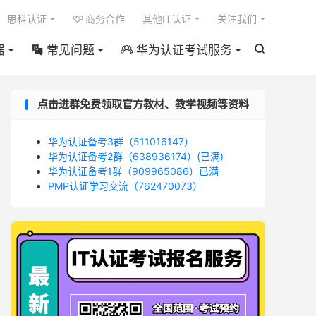

思科认证
商务合作
其他IT认证
关注我们

器
常见问题
华为认证考试服务



点击进群免费领取官方教材、教学视频等资料
华为认证备考3群（511016147）
华为认证备考2群（638936174）(已满)
华为认证备考1群（909965086）已满
PMP认证学习交流（762470073）