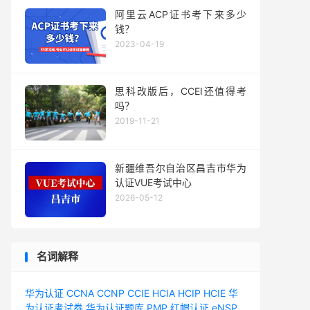
阿里云ACP证书考下来多少
钱？
2023-04-19
思科改版后，CCEI还值得考
吗？
2019-11-21
新疆维吾尔自治区昌吉市华为
认证VUE考试中心
2026-05-12
名词解释
华为认证
CCNA
CCNP
CCIE
HCIA
HCIP
HCIE
华
为认证考试券
华为认证题库
PMP
红帽认证
eNSP