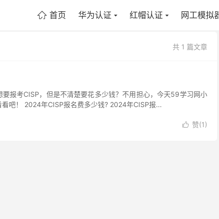
首页
华为认证
红帽认证
网工模拟

共 1 篇文章
想要报考CISP，但是不清楚要花多少钱？不用担心，今天59学习网小
 2024年CISP报名费多少钱? 2024年CISP报...
赞(
1
)
