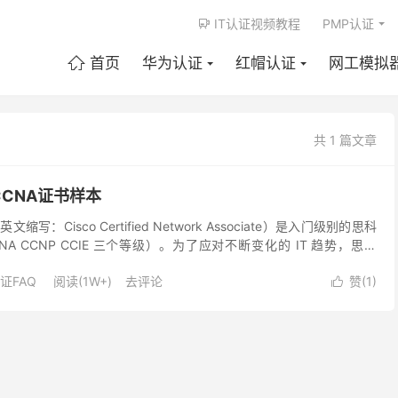
IT认证视频教程
PMP认证

首页
华为认证
红帽认证
网工模拟

共 1 篇文章
CCNA证书样本
缩写：Cisco Certified Network Associate）是入门级别的思科
A CCNP CCIE 三个等级）。为了应对不断变化的 IT 趋势，思科
证FAQ
阅读(1W+)
去评论
赞(
1
)
