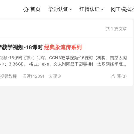
首页
华为认证
红帽认证
网工模拟

共 1 篇文章
学教学视频-16课时
经典永流传系列
视频-16课时 讲师：闫辉，CCNA教学视频-16课时【机构：南京太阁
：3.36GB， 格式：exe，文末附网盘下载链接！ 太阁网络学院简
太阁络网络科技有限公司旗下教育...
证视频教程
阅读(4209)
去评论
赞(
3
)
