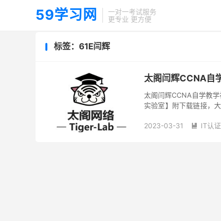
59学习网
一对一考试服务
更专业 更方便
标签：61E闫辉
太阁闫辉CCNA自
太阁闫辉CCNA自学教学
实验室】附下载链接，大小
介 太阁网络学院是南京网
2023-03-31
IT认
