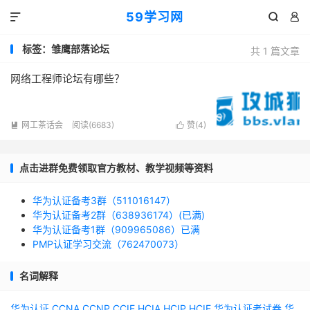
59学习网



标签：雏鹰部落论坛
共 1 篇文章
网络工程师论坛有哪些？
网工茶话会
阅读(6683)
赞(
4
)


点击进群免费领取官方教材、教学视频等资料
华为认证备考3群（511016147）
华为认证备考2群（638936174）(已满)
华为认证备考1群（909965086）已满
PMP认证学习交流（762470073）
名词解释
华为认证
CCNA
CCNP
CCIE
HCIA
HCIP
HCIE
华为认证考试券
华