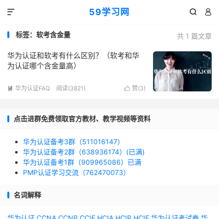
59学习网



标签：软考含金量
共 1 篇文章
华为认证和软考有什么区别？（软考和华
为认证哪个含金量高）
华为认证FAQ
阅读(3821)
赞(
3
)


点击进群免费领取官方教材、教学视频等资料
华为认证备考3群（511016147）
华为认证备考2群（638936174）(已满)
华为认证备考1群（909965086）已满
PMP认证学习交流（762470073）
名词解释
华为认证
CCNA
CCNP
CCIE
HCIA
HCIP
HCIE
华为认证考试券
华