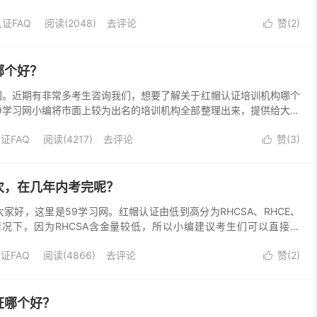
训需要多长时间？ 红帽认证考试有三个等级，分别是...
证FAQ
阅读(2048)
去评论
赞(
2
)

哪个好？
网。近期有非常多考生咨询我们，想要了解关于红帽认证培训机构哪个
9学习网小编将市面上较为出名的培训机构全部整理出来，提供给大家
看看吧！🥰 红帽认证培训机构哪个好？ 第一名：誉...
证FAQ
阅读(4217)
去评论
赞(
3
)

次，在几年内考完呢？
家好，这里是59学习网。红帽认证由低到高分为RHCSA、RHCE、
情况下，因为RHCSA含金量较低，所以小编建议考生们可以直接考
帽认证考试时间是不固定的，官方并没有明确...
证FAQ
阅读(4866)
去评论
赞(
2
)

证哪个好？