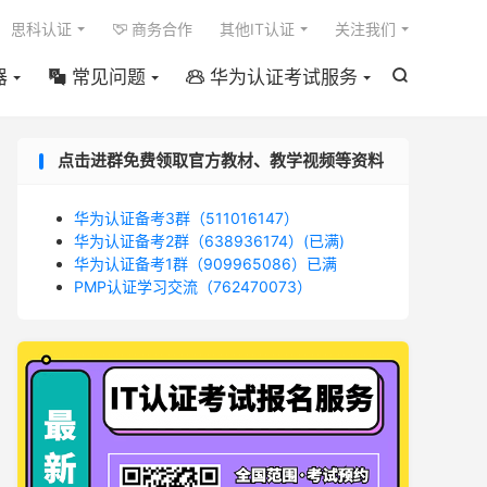

思科认证
商务合作
其他IT认证
关注我们

器
常见问题
华为认证考试服务



点击进群免费领取官方教材、教学视频等资料
华为认证备考3群（511016147）
华为认证备考2群（638936174）(已满)
华为认证备考1群（909965086）已满
PMP认证学习交流（762470073）