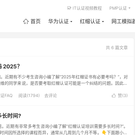
IT认证视频教程
PMP认证

首页
华为认证
红帽认证
网工模拟

共 6 篇文章
2025？
。近期有不少考生咨询小编了解“2025年红帽证书有必要考吗？”，对
务器运维的同学来说，是否要考取红帽认证可能是一个纠结的问题。因此，
一下，一起来看看吧 红帽证书有必要考吗...
证FAQ
阅读(1794)
去评论
赞(
3
)

多长时间?
网。近期有非常多考生咨询小编了解“红帽认证培训需要多长时间?”。
时间因所选择的课程而异，通常从几周到几个月不等。👇下面跟小编