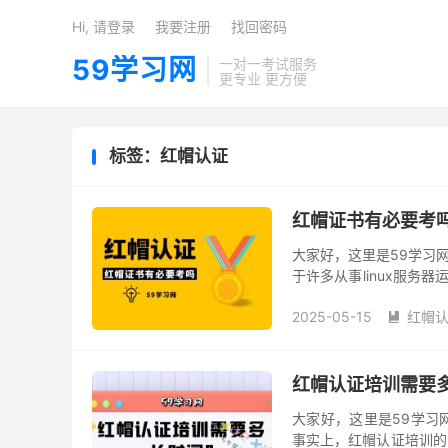
Hi, 请登录
我要注册
找回密码
59学习网
一对一考试服务
更专业 更方便
标签：红帽认证
红帽证书有必要考吗 
大家好，这里是59学习网
于许多从事linux服
本文中，我们就来详细分析
2025-05-15
红帽认

红帽认证培训需要
大家好，这里是59学习
事实上，红帽认证培训的