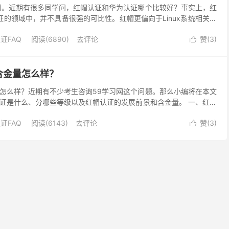
网。近期有很多同学问，红帽认证和华为认证哪个比较好？事实上，红
证的领域中，并不具备很强的可比性。红帽更偏向于Linux系统相关，
件工程师方向。以上两个证书都有非常高的含金量...
证FAQ
阅读(6890)
去评论
赞(
3
)

含金量怎么样？
怎么样？近期有不少考生咨询59学习网这个问题。那么小编将在本文
证是什么、分哪些等级以及红帽认证的发展前景和含金量。 一、红帽
红帽公司推出的Linux认证，始于1999年，...
证FAQ
阅读(6143)
去评论
赞(
3
)
