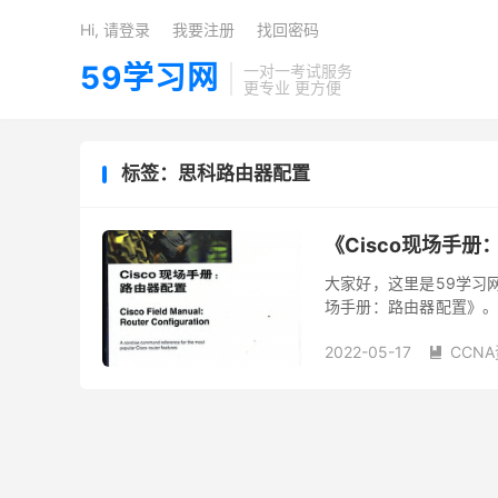
Hi, 请登录
我要注册
找回密码
59学习网
一对一考试服务
更专业 更方便
标签：思科路由器配置
《Cisco现场手
大家好，这里是59学习
场手册：路由器配置》。文
配置》这本书？ 《Cisc
2022-05-17
CCN
