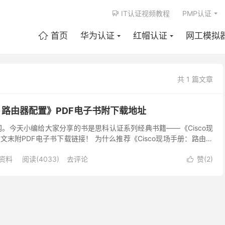
IT认证视频教程
PMP认证

首页
华为认证
红帽认证
网工模拟

共 1 篇文章
册：路由器配置》PDF电子书附下载地址
网。今天小编给大家分享的书是思科认证系列经典书籍——《Cisco现
末附PDF电子书下载链接！ 为什么推荐《Cisco现场手册：路由器
o 现场手册：路由器配置》一书源于作...
A资料
阅读(4033)
去评论
赞(
2
)
