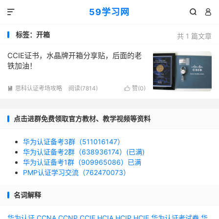
59学习网



标签：开箱
共 1 篇文章
CCIE证书，水晶牌开箱分享贴，后面的老
铁加油！
思科认证考场攻略
阅读(7814)
赞(
0
)


点击进群免费领取官方教材、教学视频等资料
华为认证备考3群（511016147）
华为认证备考2群（638936174）(已满)
华为认证备考1群（909965086）已满
PMP认证学习交流（762470073）
名词解释
华为认证
CCNA
CCNP
CCIE
HCIA
HCIP
HCIE
华为认证考试券
华