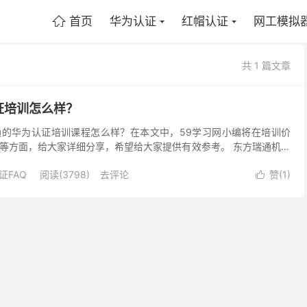
首页
华为认证
红帽认证
网工模拟

共 1 篇文章
证培训怎么样？
的华为认证培训课程怎么样？在本文中，59学习网小编将在培训价
等方面，给大家详细分享，希望给大家提供有效参考。 东方瑞通机构
创办于北大燕园，是国内最早的IT高级技术培训企业之...
证FAQ
阅读(3798)
去评论
赞(
1
)
