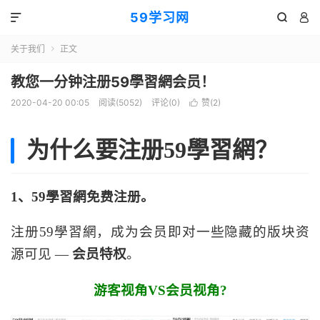
59学习网



关于我们
正文

教您一分钟注册59學習網会员！
2020-04-20 00:05
阅读(5052)
评论(0)
赞(
2
)

为什么要注册59學習網？
1、59學習網免费注册。
注册59學習網，成为会员即对一些隐藏的版块资
源可见 —
会员特权
。
游客视角VS会员视角?