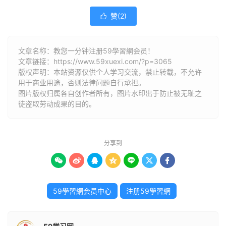
赞(
2
)

文章名称：教您一分钟注册59學習網会员！
文章链接：
https://www.59xuexi.com/?p=3065
版权声明：本站资源仅供个人学习交流，禁止转载，不允许
用于商业用途，否则法律问题自行承担。
图片版权归属各自创作者所有，图片水印出于防止被无耻之
徒盗取劳动成果的目的。
分享到







59學習網会员中心
注册59學習網